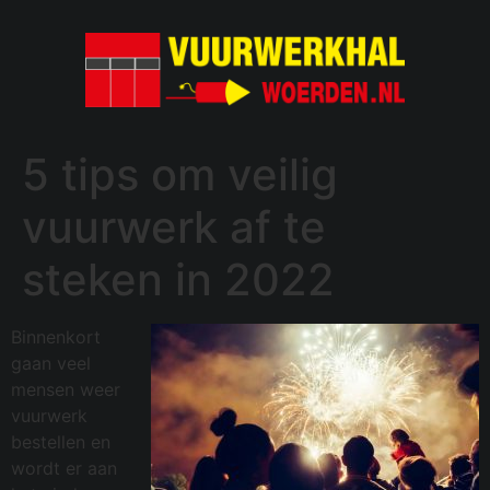
5 tips om veilig
vuurwerk af te
steken in 2022
Binnenkort
gaan veel
mensen weer
vuurwerk
bestellen en
wordt er aan